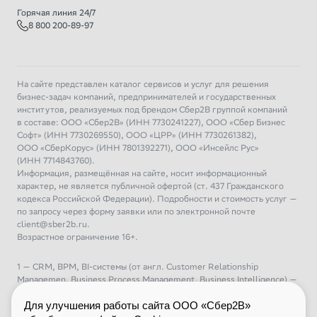
Горячая линия 24/7
8 800 200-89-97
На сайте представлен каталог сервисов и услуг для решения
бизнес-задач компаний, предпринимателей и государственных
институтов, реализуемых под брендом Сбер2В группой компаний
в составе: ООО «Сбер2В» (ИНН 7730241227), ООО «Сбер Бизнес
Софт» (ИНН 7730269550), ООО «ЦРР» (ИНН 7730261382),
ООО «СберКорус» (ИНН 7801392271), ООО «Инсейлс Рус»
(ИНН 7714843760).
Информация, размещённая на сайте, носит информационный
характер, не является публичной офертой (ст. 437 Гражданского
кодекса Российской Федерации). Подробности и стоимость услуг —
по запросу через форму заявки или по электронной почте
client@sber2b.ru.
Возрастное ограничение 16+.
1 — CRM, BPM, BI-системы (от англ. Customer Relationship
Managemen, Business Process Management, Business Intelligence) —
управление взаимоотношениями с клиентами, управление бизнес-
процессами, бизнес-аналитика
Для улучшения работы сайта ООО «Сбер2В»