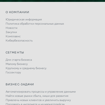
О КОМПАНИИ
Юридическая информация
Политика обработки персональных данных
Новости
Закупки
Комплаенс
Кибербезопасность
СЕГМЕНТЫ
Для старта бизнеса
Малому бизнесу
Крупному и среднему бизнесу
Госсектору
БИЗНЕС-ЗАДАЧИ
Автоматизировать процессы и управление данными
Найти новые рынки сбыта, ниши для развития
Привлечь новых клиентов и увеличить выручку
Продавать в интернете и на маркетплейсах