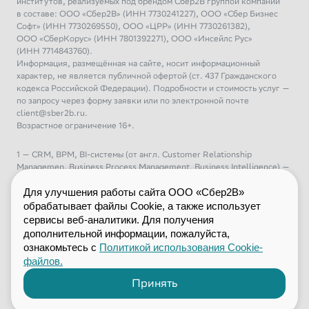
институтов, реализуемых под брендом Сбер2В группой компаний
в составе: ООО «Сбер2В» (ИНН 7730241227), ООО «Сбер Бизнес
Софт» (ИНН 7730269550), ООО «ЦРР» (ИНН 7730261382),
ООО «СберКорус» (ИНН 7801392271), ООО «Инсейлс Рус»
(ИНН 7714843760).
Информация, размещённая на сайте, носит информационный
характер, не является публичной офертой (ст. 437 Гражданского
кодекса Российской Федерации). Подробности и стоимость услуг —
по запросу через форму заявки или по электронной почте
client@sber2b.ru.
Возрастное ограничение 16+.
1 — CRM, BPM, BI-системы (от англ. Customer Relationship
Managemen, Business Process Management, Business Intelligence) —
управление взаимоотношениями с клиентами, управление бизнес-
процессами, бизнес-аналитика
Для улучшения работы сайта ООО «Сбер2В»
2 – ERP (от англ. Enterprise Resource Planning) — планирование
обрабатывает файлы Cookie, а также использует
ресурсов предприятия
сервисы веб-аналитики. Для получения
3 – ML (от англ. Machine Learning) — машинное обучение
дополнительной информации, пожалуйста,
4 – DIY (от англ. Do It Yourself) — «сделай это сам», сегмент
ознакомьтесь с
Политикой использования Cookie-
розничной торговли с товарами для дома, дачи и строительства
файлов.
5 – Фреймворк (от англ. framework — каркас, структура) —
программная платформа или заготовка, которая задаёт жесткую
Принять
структуру будущей системы и предоставляет базовый набор готовых
инструментов для ускоренной разработки