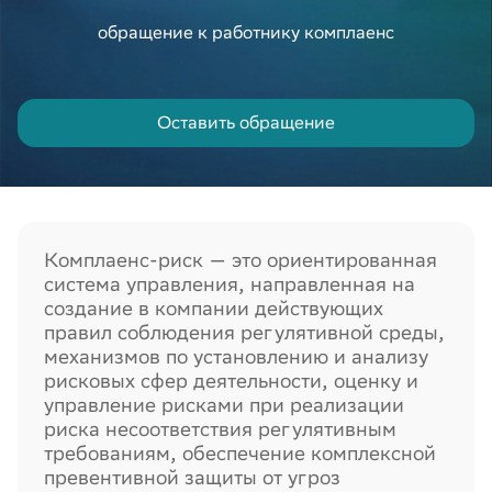
обращение к работнику комплаенс
Оставить обращение
Отправить
Я даю
согласие ООО «Сбер2В» на обработку персональных
данных
в соответствии с
Политикой обработки персональных
Комплаенс-риск — это ориентированная
данных
*
система управления, направленная на
создание в компании действующих
правил соблюдения регулятивной среды,
механизмов по установлению и анализу
рисковых сфер деятельности, оценку и
управление рисками при реализации
риска несоответствия регулятивным
требованиям, обеспечение комплексной
превентивной защиты от угроз