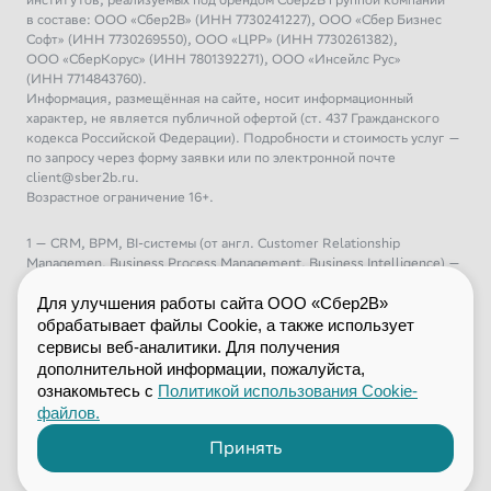
в составе: ООО «Сбер2В» (ИНН 7730241227), ООО «Сбер Бизнес
Софт» (ИНН 7730269550), ООО «ЦРР» (ИНН 7730261382),
ООО «СберКорус» (ИНН 7801392271), ООО «Инсейлс Рус»
(ИНН 7714843760).
Информация, размещённая на сайте, носит информационный
характер, не является публичной офертой (ст. 437 Гражданского
кодекса Российской Федерации). Подробности и стоимость услуг —
по запросу через форму заявки или по электронной почте
client@sber2b.ru.
Возрастное ограничение 16+.
1 — CRM, BPM, BI-системы (от англ. Customer Relationship
Managemen, Business Process Management, Business Intelligence) —
управление взаимоотношениями с клиентами, управление бизнес-
процессами, бизнес-аналитика
Для улучшения работы сайта ООО «Сбер2В»
2 – ERP (от англ. Enterprise Resource Planning) — планирование
обрабатывает файлы Cookie, а также использует
ресурсов предприятия
сервисы веб-аналитики. Для получения
3 – ML (от англ. Machine Learning) — машинное обучение
дополнительной информации, пожалуйста,
4 – DIY (от англ. Do It Yourself) — «сделай это сам», сегмент
ознакомьтесь с
Политикой использования Cookie-
розничной торговли с товарами для дома, дачи и строительства
файлов.
5 – Фреймворк (от англ. framework — каркас, структура) —
программная платформа или заготовка, которая задаёт жесткую
Принять
структуру будущей системы и предоставляет базовый набор готовых
инструментов для ускоренной разработки