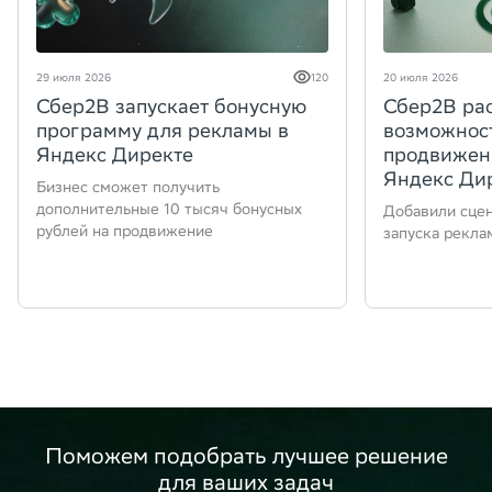
29 июля 2026
120
20 июля 2026
Сбер2B запускает бонусную
Сбер2B ра
программу для рекламы в
возможнос
Яндекс Директе
продвижен
Яндекс Ди
Бизнес сможет получить
дополнительные 10 тысяч бонусных
Добавили сцен
рублей на продвижение
запуска рекла
Поможем подобрать лучшее решение
для ваших задач