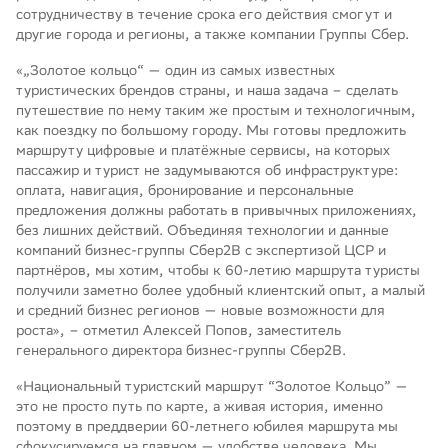
сотрудничеству в течение срока его действия смогут и
другие города и регионы, а также компании Группы Сбер.
«„Золотое кольцо“ — один из самых известных
туристических брендов страны, и наша задача – сделать
путешествие по нему таким же простым и технологичным,
как поездку по большому городу. Мы готовы предложить
маршруту цифровые и платёжные сервисы, на которых
пассажир и турист не задумываются об инфраструктуре:
оплата, навигация, бронирование и персональные
предложения должны работать в привычных приложениях,
без лишних действий. Объединяя технологии и данные
компаний бизнес-группы Сбер2B с экспертизой ЦСР и
партнёров, мы хотим, чтобы к 60-летию маршрута туристы
получили заметно более удобный клиентский опыт, а малый
и средний бизнес регионов — новые возможности для
роста», – отметил Алексей Попов, заместитель
генерального директора бизнес-группы Сбер2B.
«Национальный туристский маршрут “Золотое Кольцо” —
это не просто путь по карте, а живая история, именно
поэтому в преддверии 60-летнего юбилея маршрута мы
сфокусируемся на главном — удобстве человека. Мы