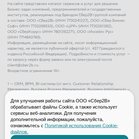
На сайте представлен каталог сервисов и услуг для решения
бизнес-задач компаний, предпринимателей и государственных
институтов, реализуемых под брендом Сбер2В группой компаний
в составе: ООО «Сбер2В» (ИНН 7730241227), ООО «Сбер Бизнес
Софт» (ИНН 7730269550), ООО «ЦРР» (ИНН 7730261382),
ООО «СберКорус» (ИНН 7801392271), ООО «Инсейлс Рус»
(ИНН 7714843760).
Информация, размещённая на сайте, носит информационный
характер, не является публичной офертой (ст. 437 Гражданского
кодекса Российской Федерации). Подробности и стоимость услуг —
по запросу через форму заявки или по электронной почте
client@sber2b.ru.
Возрастное ограничение 16+.
1 — CRM, BPM, BI-системы (от англ. Customer Relationship
Managemen, Business Process Management, Business Intelligence) —
управление взаимоотношениями с клиентами, управление бизнес-
процессами, бизнес-аналитика
Для улучшения работы сайта ООО «Сбер2В»
2 – ERP (от англ. Enterprise Resource Planning) — планирование
обрабатывает файлы Cookie, а также использует
ресурсов предприятия
сервисы веб-аналитики. Для получения
3 – ML (от англ. Machine Learning) — машинное обучение
дополнительной информации, пожалуйста,
4 – DIY (от англ. Do It Yourself) — «сделай это сам», сегмент
ознакомьтесь с
Политикой использования Cookie-
розничной торговли с товарами для дома, дачи и строительства
файлов.
5 – Фреймворк (от англ. framework — каркас, структура) —